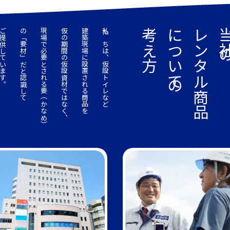
提供しています。
の「要材」だと認識して
現場で必要とされる要（かなめ）
仮の期間の仮設資材ではなく、
建築現場に設置される商品を
私たちは、仮設トイレなど
考え方
についての
レンタル商品
当